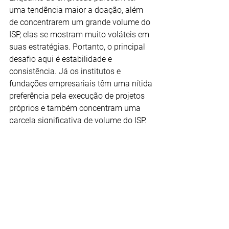
uma tendência maior a doação, além 
de concentrarem um grande volume do 
ISP, elas se mostram muito voláteis em 
suas estratégias. Portanto, o principal 
desafio aqui é estabilidade e 
consistência. Já os institutos e 
fundações empresariais têm uma nítida 
preferência pela execução de projetos 
próprios e também concentram uma 
parcela significativa de volume do ISP. 
Então, o desafio neste perfil é de 
mudança de estratégia, talvez o maior 
de todos.
Por fim, os institutos e fundações 
familiares parecem ter uma crescente 
prevalência pela doação, mas 
representam um perfil ainda pouco 