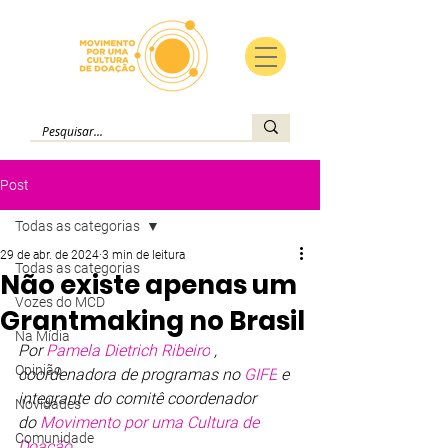
Post
Todas as categorias
29 de abr. de 2024
3 min de leitura
Todas as categorias
Não existe apenas um
Vozes do MCD
Grantmaking no Brasil
Na Mídia
Por 
Pamela Dietrich Ribeiro
, 
Opinião
coordenadora de programas no 
GIFE
e 
integrante do comitê coordenador 
Novidades
do 
Movimento por uma Cultura de 
Comunidade
Doação
.