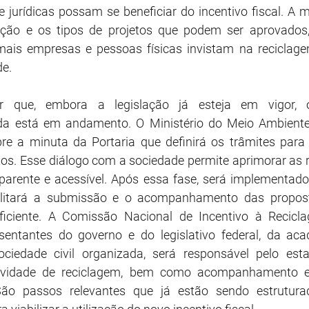
 jurídicas possam se beneficiar do incentivo fiscal. A m
ção e os tipos de projetos que podem ser aprovados, 
mais empresas e pessoas físicas invistam na reciclage
de.
ar que, embora a legislação já esteja em vigor, 
da está em andamento. O Ministério do Meio Ambient
bre a minuta da Portaria que definirá os trâmites para
os. Esse diálogo com a sociedade permite aprimorar as re
parente e acessível. Após essa fase, será implementado
ilitará a submissão e o acompanhamento das propost
eficiente. A Comissão Nacional de Incentivo à Recic
entantes do governo e do legislativo federal, da acad
ciedade civil organizada, será responsável pelo esta
atividade de reciclagem, bem como acompanhamento e
 São passos relevantes que já estão sendo estrutura