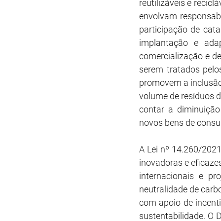
reutilizáveis e recic
envolvam responsabil
participação de catad
implantação e adap
comercialização e d
serem tratados pelos
promovem a inclusão
volume de resíduos d
contar a diminuição
novos bens de cons
A Lei nº 14.260/2021
inovadoras e eficazes
internacionais e p
neutralidade de carb
com apoio de incenti
sustentabilidade. O 