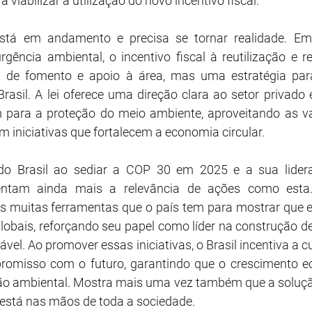
 viabilizar a utilização do novo incentivo fiscal. 
tá em andamento e precisa se tornar realidade. Em 
rgência ambiental, o incentivo fiscal à reutilização e r
 de fomento e apoio à área, mas uma estratégia para
rasil. A lei oferece uma direção clara ao setor privado 
 para a proteção do meio ambiente, aproveitando as van
 iniciativas que fortalecem a economia circular. 
 do Brasil ao sediar a COP 30 em 2025 e a sua lider
entam ainda mais a relevância de ações como esta. 
 muitas ferramentas que o país tem para mostrar que es
globais, reforçando seu papel como líder na construção 
vel. Ao promover essas iniciativas, o Brasil incentiva a c
romisso com o futuro, garantindo que o crescimento ec
ção ambiental. Mostra mais uma vez também que a soluçã
está nas mãos de toda a sociedade. 