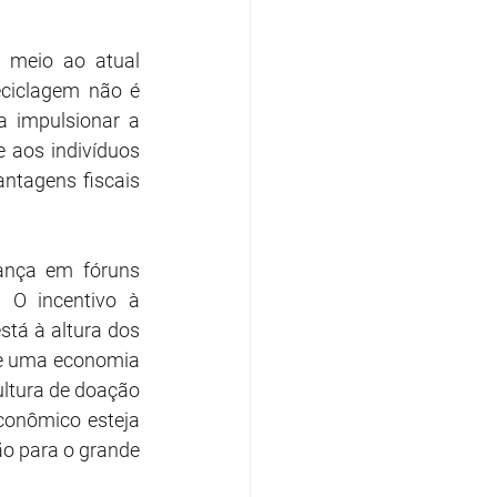
meio ao atual 
eciclagem não é 
 impulsionar a 
e aos indivíduos 
tagens fiscais 
ança em fóruns 
O incentivo à 
tá à altura dos 
de uma economia 
ultura de doação 
onômico esteja 
o para o grande 