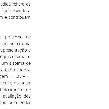
edida reitera os 
fortalecendo a 
m e contribuam 
o processo de 
e anunciou uma 
 apresentação e 
gras e tornar o 
 um sistema de 
as, tornando a 
lagem – CNIR – 
emia, do setor 
belecimento de 
 avaliação dos 
dos pelo Poder 