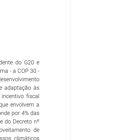
idente do G20 e 
ma - a COP 30 - 
senvolvimento 
e adaptação às 
centivo fiscal 
 que envolvem a 
ponde por 4% das 
e do Decreto nº 
veitamento de 
sos climáticos 