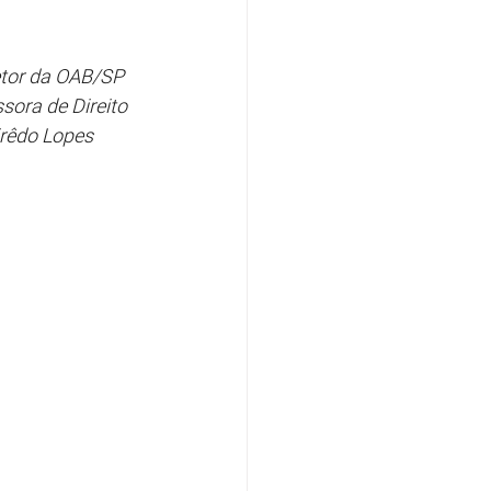
etor da OAB/SP 
ssora de Direito 
irêdo Lopes 