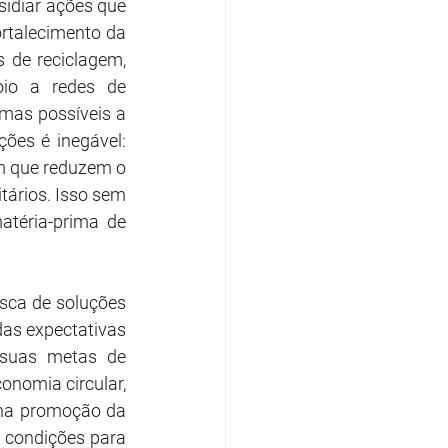
sidiar ações que 
rtalecimento da 
s de reciclagem, 
io a redes de 
as possíveis a 
ões é inegável: 
 que reduzem o 
ários. Isso sem 
téria-prima de 
sca de soluções 
das expectativas 
 suas metas de 
nomia circular, 
 na promoção da 
 condições para 