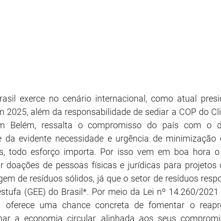
rasil exerce no cenário internacional, como atual pres
 2025, além da responsabilidade de sediar a COP do Cli
m Belém, ressalta o compromisso do país com o de
te da evidente necessidade e urgência de minimização 
, todo esforço importa. Por isso vem em boa hora o in
r doações de pessoas físicas e jurídicas para projetos
agem de resíduos sólidos, já que o setor de resíduos res
tufa (GEE) do Brasil*. Por meio da Lei nº 14.260/2021 
s oferece uma chance concreta de fomentar o reapro
nar a economia circular, alinhada aos seus compromis