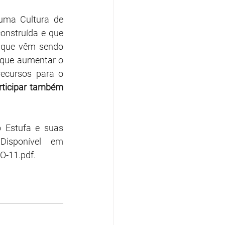
uma Cultura de 
nstruída e que 
 que vêm sendo 
 que aumentar o 
ecursos para o 
ticipar também 
 Estufa e suas 
implicações para as metas climáticas do Brasil – 1970-2022. Disponível em 
O-11.pdf
. 