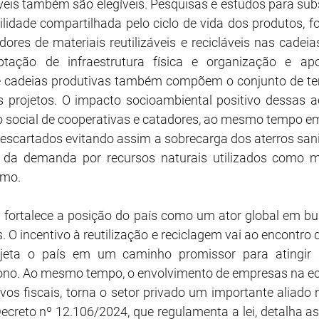
láveis também são elegíveis. Pesquisas e estudos para sub
idade compartilhada pelo ciclo de vida dos produtos, fo
ores de materiais reutilizáveis e recicláveis nas cadeia
tação de infraestrutura física e organização e apo
e cadeias produtivas também compõem o conjunto de tem
 projetos. O impacto socioambiental positivo dessas aç
 social de cooperativas e catadores, ao mesmo tempo em
escartados evitando assim a sobrecarga dos aterros sanit
 da demanda por recursos naturais utilizados como ma
umo.
 fortalece a posição do país como um ator global em bu
. O incentivo à reutilização e reciclagem vai ao encontro 
rojeta o país em um caminho promissor para atingir
ono. Ao mesmo tempo, o envolvimento de empresas na eco
vos fiscais, torna o setor privado um importante aliado
Decreto nº 12.106/2024, que regulamenta a lei, detalha as