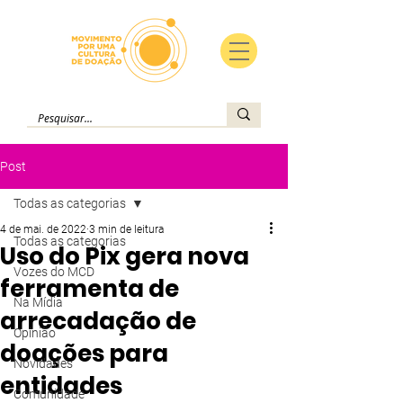
Post
Todas as categorias
4 de mai. de 2022
3 min de leitura
Todas as categorias
Uso do Pix gera nova
Vozes do MCD
ferramenta de
Na Mídia
arrecadação de
Opinião
doações para
Novidades
entidades
Comunidade