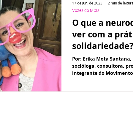
17 de jun. de 2023
2 min de leitur
Vozes do MCD
O que a neuro
ver com a prát
solidariedade?
Por: Erika Mota Santana, 
socióloga, consultora, pro
integrante do Movimento 
Produzido pela equipe do Movimento por uma Cultura de Doação 202