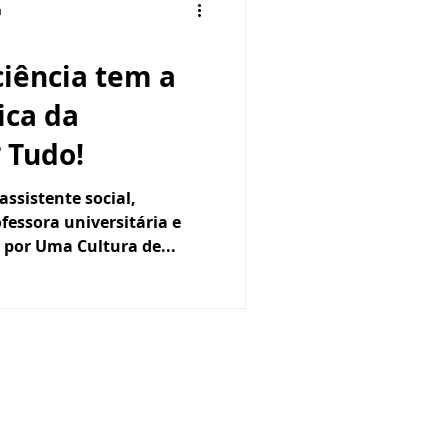
a
ciência tem a
ica da
 Tudo!
assistente social,
fessora universitária e
por Uma Cultura de...
4