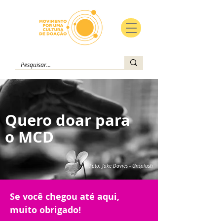
Quero doar para
o MCD
Foto: Jake Davies - Unsplash
Se você chegou até aqui,
muito obrigado!