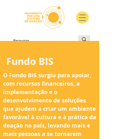
Fundo BIS
O Fundo BIS surgiu para apoiar,
com recursos financeiros, a
implementação e o
desenvolvimento de soluções
que ajudem a criar um ambiente
favorável à cultura e à prática da
doação no país, levando mais e
mais pessoas a se tornarem