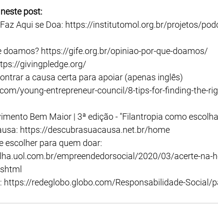
neste post:
Faz Aqui se Doa: https://institutomol.org.br/projetos/pod
e doamos? https://gife.org.br/opiniao-por-que-doamos/
ttps://givingpledge.org/
ontrar a causa certa para apoiar (apenas inglês) 
com/young-entrepreneur-council/8-tips-for-finding-the-rig
mento Bem Maior | 3ª edição - "Filantropia como escolha
usa: https://descubrasuacausa.net.br/home
e escolher para quem doar: 
lha.uol.com.br/empreendedorsocial/2020/03/acerte-na-ho
.shtml
 https://redeglobo.globo.com/Responsabilidade-Social/