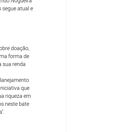
ando Nogueira 
 segue atual e 
obre doação, 
Uma forma de 
a sua renda 
planejamento 
niciativa que 
ua riqueza em 
s neste bate 
".