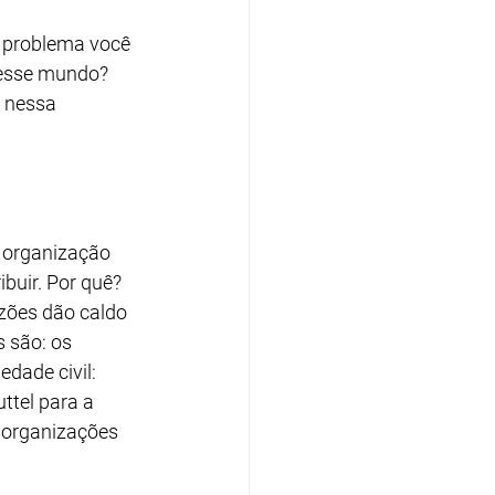
 problema você 
nesse mundo? 
 nessa 
 organização 
buir. Por quê? 
azões dão caldo 
 são: os 
dade civil: 
ttel para a 
 organizações 