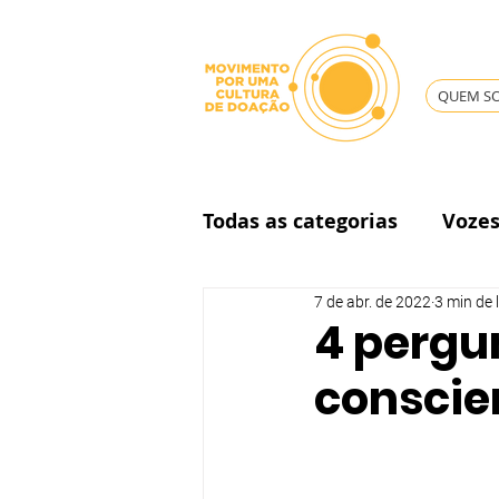
QUEM S
Todas as categorias
Voze
7 de abr. de 2022
3 min de 
Governança
4 pergu
conscie