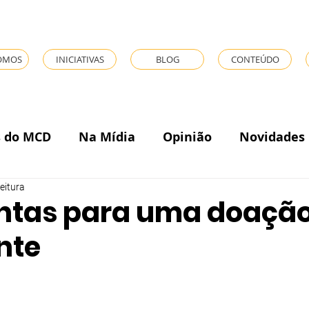
OMOS
INICIATIVAS
BLOG
CONTEÚDO
s do MCD
Na Mídia
Opinião
Novidades
leitura
ntas para uma doaçã
nte