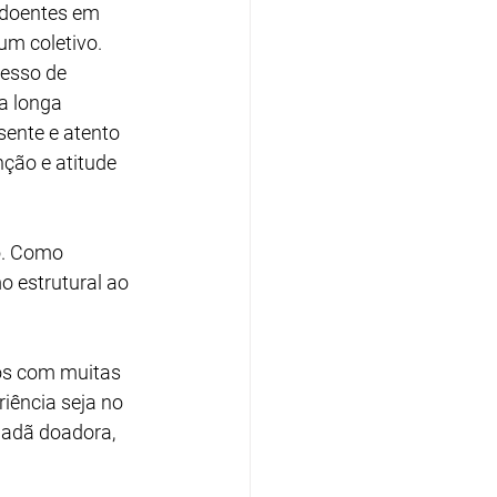
 doentes em 
um coletivo.
esso de 
a longa 
sente e atento 
nção e atitude 
o. Como 
 estrutural ao 
os com muitas 
iência seja no 
dadã doadora, 