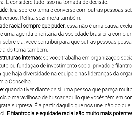
a. E considere tudo isso na tomada de decisão.
ude:
 leia sobre o tema e converse com outras pessoas sob
diversos. Reflita sozinho/a também.
ade racial sempre que puder:
 essa não é uma causa exclus
é uma agenda prioritária da sociedade brasileira como u
a sobre ela, você contribui para que outras pessoas poss
cia do tema também.
truturas internas:
 se você trabalha em organização soci
uto ou fundação de investimento social privado e filantro
que haja diversidade na equipe e nas lideranças da orga
m o Conselho.
e:
 quando tiver diante de si uma pessoa que pareça muito 
ercício maravilhoso de buscar aquilo que vocês têm em c
rata surpresa. É a partir daquilo que nos une, não do que
ói. 
E filantropia e equidade racial são muito mais potent