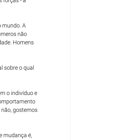
 forças - a 
o mundo. A 
úmeros não 
edade. Homens 
l sobre o qual 
m o indivíduo e 
comportamento 
u não, gostemos 
de mudança é, 