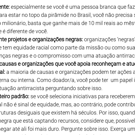
ente:
 especialmente se você é uma pessoa branca que faz 
ara estar no topo da pirâmide no Brasil, você não precisa 
o milionário, basta que ganhe mais de 10 mil reais ao mês
 é diferente de você.
te projetos e organizações negras:
 organizações ‘negras’
 tem equidade racial como parte da missão ou como sua 
anças negras e o compromisso com uma atuação antirraci
 causas e organizações que você apoia reconheçam e at
al:
 a maioria de causas e organizações podem ter ações a
rna ou interna. Como doador/a, você pode ter  um papel 
uação antirracista perguntando sobre isso.
teiro padrão:
 se você seleciona iniciativas para receberem
 não é sinal de equidade, mas, ao contrário, pode contribu
ruturas desiguais que existem há séculos. Por isso, quando
gra que está captando recursos, considere que, possivel
gar até ali foi mais duro. Pergunte sobre isso. Exerça u