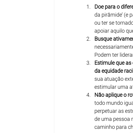
Doe para o difer
da pirâmide’ (e p
ou ter se tornad
apoiar aquilo que
Busque ativamen
necessariamente
Podem ter lider
Estimule que as
da equidade raci
sua atuação exte
estimular uma at
Não aplique o ro
todo mundo igual
perpetuar as est
de uma pessoa ne
caminho para che