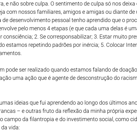
ra, e não sobre culpa. O sentimento de culpa só nos deixa
eja com nossos familiares, amigos e amigas ou diante de 
 de desenvolvimento pessoal tenho aprendido que o proc
envolve pelo menos 4 etapas (e que cada uma delas é um
consciência; 2. Se corresponsabilizar; 3. Estar muito pre
do estamos repetindo padrões por inércia; 5. Colocar Inte
amentos. 
ém pode ser realizado quando estamos falando de doaçã
ação uma ação que é agente de desconstrução do racismo
umas ideias que fui aprendendo ao longo dos últimos an
ancas – e outras fruto da reflexão da minha própria exper
no campo da filantropia e do investimento social, como ci
 da vida: