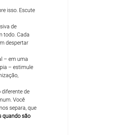
re isso. Escute 
iva de  
m todo. Cada 
am despertar 
al – em uma 
pia – estimule 
nização, 
diferente de 
omum. Você 
 nos separa, que 
es quando são 