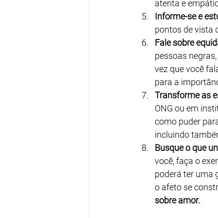
atenta e empátic
Informe-se e est
pontos de vista 
Fale sobre equid
pessoas negras, 
vez que você fal
para a importân
Transforme as es
ONG ou em instit
como puder para 
incluindo també
Busque o que un
você, faça o ex
poderá ter uma g
o afeto se constr
sobre amor.