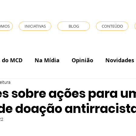
OMOS
INICIATIVAS
BLOG
CONTEÚDO
s do MCD
Na Mídia
Opinião
Novidades
eitura
es sobre ações para u
 de doação antirracist
22