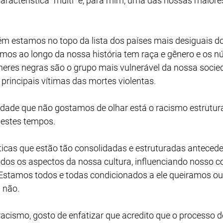
aracterística “multi” é, para mim, uma das nossas maiores
ém estamos no topo da lista dos países mais desiguais d
mos ao longo da nossa história tem raça e gênero e os n
heres negras são o grupo mais vulnerável da nossa soci
principais vítimas das mortes violentas.
idade que não gostamos de olhar está o racismo estrutura
nestes tempos.
ticas que estão tão consolidadas e estruturadas antecede
dos os aspectos da nossa cultura, influenciando nosso 
. Estamos todos e todas condicionados a ele queiramos o
 não.
acismo, gosto de enfatizar que acredito que o processo 