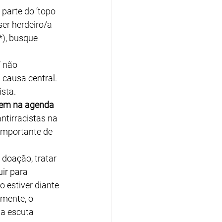
parte do ‘topo 
ser herdeiro/a 
*), busque 
 não 
causa central. 
sta.
uem na agenda 
ntirracistas na 
importante de 
 doação, tratar 
ir para 
 estiver diante 
mente, o 
ma escuta 