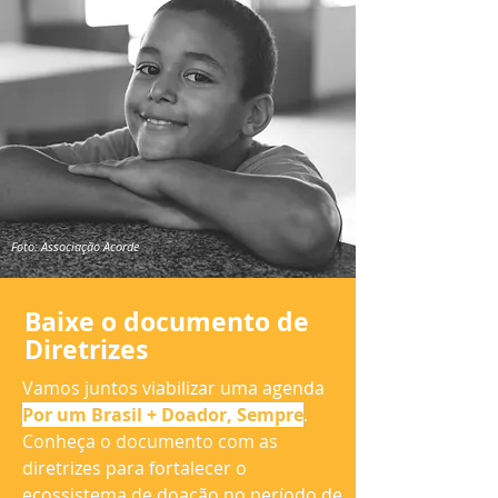
Foto: Associação Acorde
Baixe o documento de
Diretrizes
Vamos juntos viabilizar uma agenda
Por um Brasil + Doador, Sempre
.
Conheça o documento com as
diretrizes para fortalecer o
ecossistema de doação no período de