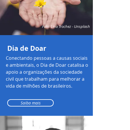
Foto: Lina Trochez - Unsplash
Dia de Doar
Conectando pessoas a causas sociais
e ambientais, o Dia de Doar catalisa o
apoio a organizações da sociedade
civil que trabalham para melhorar a
vida de milhões de brasileiros.
Saiba mais