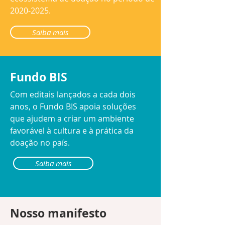
2020-2025
.
Saiba mais
Fundo BIS
Com editais lançados a cada dois
anos, o Fundo BIS apoia soluções
que ajudem a criar um ambiente
favorável à cultura e à prática da
doação no país.
Saiba mais
Nosso manifesto