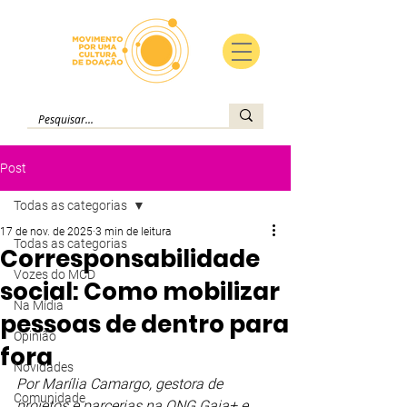
Post
Todas as categorias
17 de nov. de 2025
3 min de leitura
Todas as categorias
Corresponsabilidade
Vozes do MCD
social: Como mobilizar
Na Mídia
pessoas de dentro para
Opinião
fora
Novidades
Por Marília Camargo, gestora de 
Comunidade
projetos e parcerias na ONG Gaia+ e 