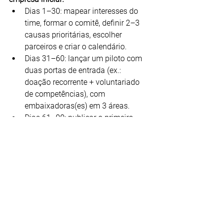
Dias 1–30: mapear interesses do 
time, formar o comitê, definir 2–3 
causas prioritárias, escolher 
parceiros e criar o calendário.
Dias 31–60: lançar um piloto com 
duas portas de entrada (ex.: 
doação recorrente + voluntariado 
de competências), com 
embaixadoras(es) em 3 áreas.
Dias 61–90: publicar o primeiro 
painel de resultados, reconhecer 
quem participou, coletar feedback 
e escalar para mais áreas.
Chamada para ação: Todo mundo 
conta.
A transformação social não é tarefa de 