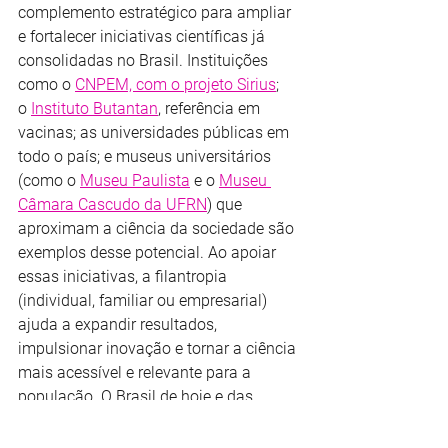
complemento estratégico para ampliar 
e fortalecer iniciativas científicas já 
consolidadas no Brasil. Instituições 
como o 
CNPEM, com o projeto Sirius
; 
o 
Instituto Butantan
, referência em 
vacinas; as universidades públicas em 
todo o país; e museus universitários 
(como o 
Museu Paulista
 e o 
Museu 
Câmara Cascudo da UFRN
) que 
aproximam a ciência da sociedade são 
exemplos desse potencial. Ao apoiar 
essas iniciativas, a filantropia 
(individual, familiar ou empresarial) 
ajuda a expandir resultados, 
impulsionar inovação e tornar a ciência 
mais acessível e relevante para a 
população. O Brasil de hoje e das 
próximas gerações só agradece!
Vozes do MCD